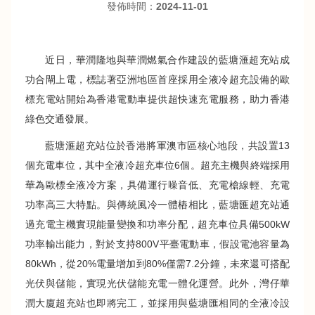
發佈時間：
2024-11-01
近日，華潤隆地與華潤燃氣合作建設的藍塘滙超充站成
功合閘上電，標誌著亞洲地區首座採用全液冷超充設備的歐
標充電站開始為香港電動車提供超快速充電服務，助力香港
綠色交通發展。
藍塘滙超充站位於香港將軍澳市區核心地段，共設置13
個充電車位，其中全液冷超充車位6個。超充主機與終端採用
華為歐標全液冷方案，具備運行噪音低、充電槍線輕、充電
功率高三大特點。與傳統風冷一體樁相比，藍塘匯超充站通
過充電主機實現能量變換和功率分配，超充車位具備500kW
功率輸出能力，對於支持800V平臺電動車，假設電池容量為
80kWh，從20%電量增加到80%僅需7.2分鐘，未來還可搭配
光伏與儲能，實現光伏儲能充電一體化運營。此外，灣仔華
潤大廈超充站也即將完工，並採用與藍塘匯相同的全液冷設