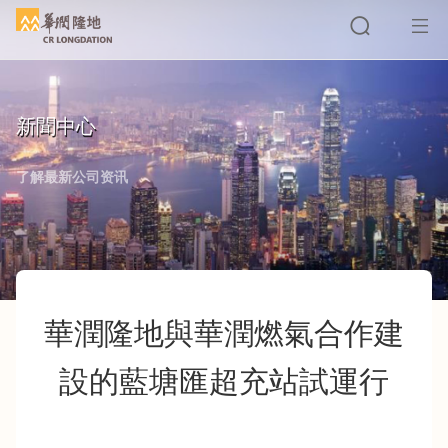
新聞中心
搜索
了解最新公司资讯
華潤隆地與華潤燃氣合作建
設的藍塘匯超充站試運行